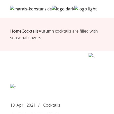
Skip
to
the
content
Home
Cocktails
Autumn cocktails are filled with
seasonal flavors
13. April 2021
Cocktails