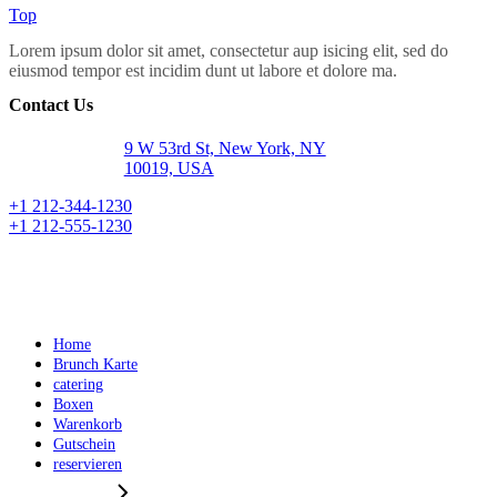
Top
Lorem ipsum dolor sit amet, consectetur aup isicing elit, sed do
eiusmod tempor est incidim dunt ut labore et dolore ma.
Contact Us
9 W 53rd St, New York, NY
10019, USA
+1 212-344-1230
+1 212-555-1230
Home
Brunch Karte
catering
Boxen
Warenkorb
Gutschein
reservieren